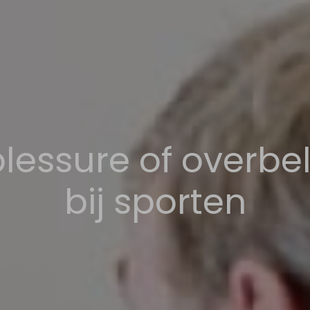
lessure of overbe
bij sporten