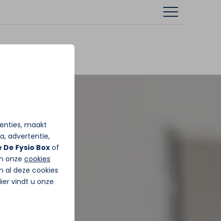
tenties, maakt
a, advertentie,
 De Fysio Box
of
in onze
cookies
n al deze cookies
Hier vindt u onze