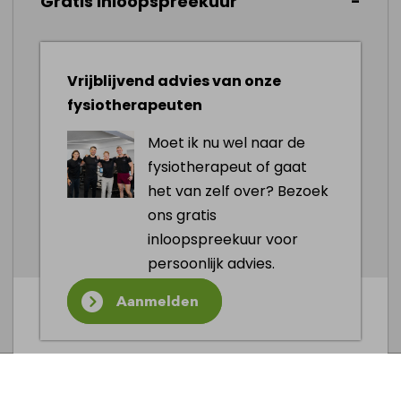
Gratis inloopspreekuur
Tips bij schouderpijn
Blijf bewegen, voor zover de pijn het
toelaat
Vrijblijvend advies van onze
Pas op met bovenhandse activiteiten
fysiotherapeuten
Doe je aan sport waarbij je moet
Moet ik nu wel naar de
gooien? Doe een goede warming-up
fysiotherapeut of gaat
Zorg voor een goede (werk)houding
het van zelf over? Bezoek
Probeer je schouders een paar dagen
ons gratis
zoveel mogelijk rust te gunnen
inloopspreekuur voor
persoonlijk advies.
Afspraak maken
Aanmelden