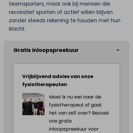
teamsporters, maar ook bij mensen die
recreatief sporten of actief willen blijven
zonder steeds rekening te houden met hun
klacht.
Veelvoorkomende redenen om hiernaar te
Gratis inloopspreekuur
kijken zijn bijvoorbeeld:
knieklachten bij hardlopen of springen
Vrijblijvend advies van onze
schouderpijn bij krachttraining of
fysiotherapeuten
racketsport
enkelproblemen na een verzwikking
Moet ik nu wel naar de
rugklachten bij tillen of sporten
fysiotherapeut of gaat
het van zelf over? Bezoek
ons gratis
Als je vooral wilt weten of dit type
inloopspreekuur voor
begeleiding past bij jouw situatie, dan helpt