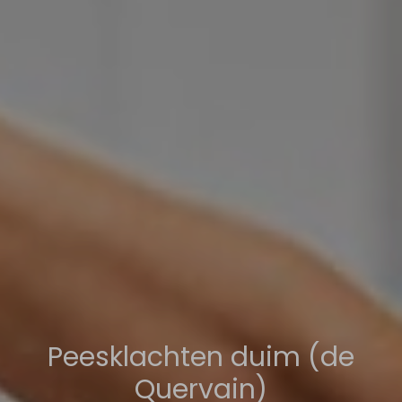
Peesklachten duim (de
Quervain)