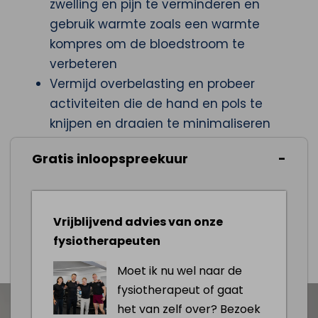
zwelling en pijn te verminderen en
gebruik warmte zoals een warmte
kompres om de bloedstroom te
verbeteren
Vermijd overbelasting en probeer
activiteiten die de hand en pols te
knijpen en draaien te minimaliseren
Gebruik een spalk of brace om de duim
Gratis inloopspreekuur
en pols in een neutrale positie te
houden en beweging te beperken
Vrijblijvend advies van onze
Afspraak maken
fysiotherapeuten
Moet ik nu wel naar de
fysiotherapeut of gaat
het van zelf over? Bezoek