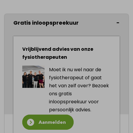
Gratis inloopspreekuur
Vrijblijvend advies van onze
fysiotherapeuten
Moet ik nu wel naar de
fysiotherapeut of gaat
het van zelf over? Bezoek
2026 ©
Created by Postads
.
ons gratis
Alle rechten voorbehouden.
inloopspreekuur voor
Privacy
|
Cookies
|
Cookies aanpassen
persoonlijk advies.
Aanmelden