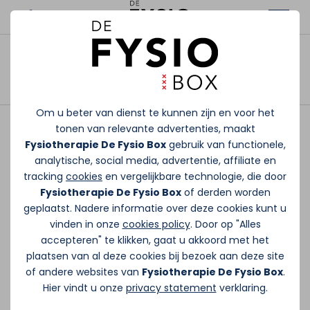
Sandra - Administratief
Afspraak maken
medewerker
Om u beter van dienst te kunnen zijn en voor het
tonen van relevante advertenties, maakt
Hoi, ik ben Sandra. Sinds kort werk ik bij De
Fysiotherapie De Fysio Box
gebruik van functionele,
Fysio Box als administratief medewerker.
analytische, social media, advertentie, affiliate en
Sport speelt al jarenlang een grote rol in
tracking
cookies
en vergelijkbare technologie, die door
mijn leven — ik fitness zelf veel en verdiep
Fysiotherapie De Fysio Box
of derden worden
me steeds meer in voeding, beweging en
geplaatst. Nadere informatie over deze cookies kunt u
vinden in onze
cookies policy
. Door op "Alles
mindset. Ik ben blij dat ik onderdeel mag zijn
accepteren" te klikken, gaat u akkoord met het
van zo’n mooie sportschool en fysiopraktijk.
plaatsen van al deze cookies bij bezoek aan deze site
of andere websites van
Fysiotherapie De Fysio Box
.
Locatie en werkzaamheden
Hier vindt u onze
privacy statement
verklaring.