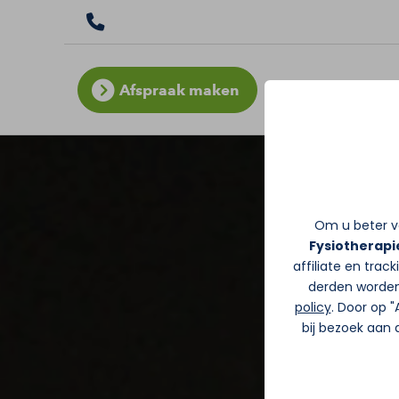
Afspraak maken
Om u beter va
Fysiotherapi
affiliate en trac
derden worden
policy
. Door op 
bij bezoek aan 