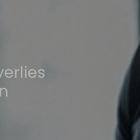
verlies
n