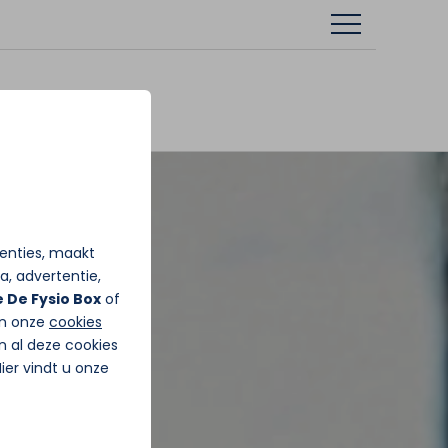
tenties, maakt
a, advertentie,
 De Fysio Box
of
in onze
cookies
n al deze cookies
Hier vindt u onze